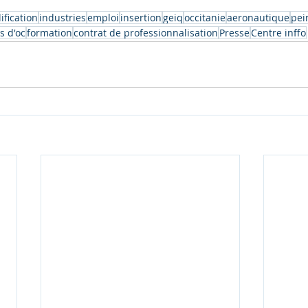
ification
industries
emploi
insertion
geiq
occitanie
aeronautique
pei
s d'oc
formation
contrat de professionnalisation
Presse
Centre inffo