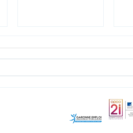
La L
ToulEmploi / 03.02.20
onfidentialité
Contact