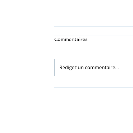
Commentaires
Rédigez un commentaire...
📣[La révélation du GEIQ
des Industries d'Oc]
Mentions légales
Politique de c
2026 © GEIQ des Industries d'Oc