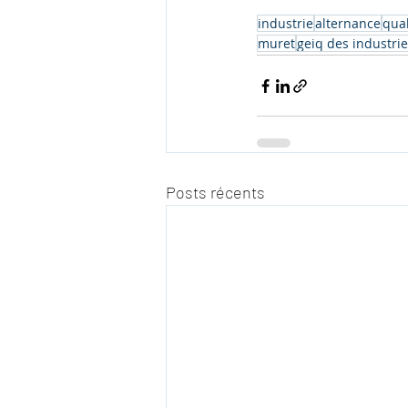
industrie
alternance
qual
muret
geiq des industrie
Posts récents